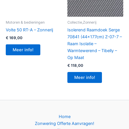
Motoren & bedieningen
Collectie,Zonnerij
Volte 50 RT-A – Zonnerij
Isolerend Raamdoek Serge
70841 (44x177cm) Z-07-7 –
€
169,00
Raam Isolatie –
Meer info!
Warmtewerend – Tibelly –
Op Maat
€
118,00
Meer info!
Home
Zonwering Offerte Aanvragen!