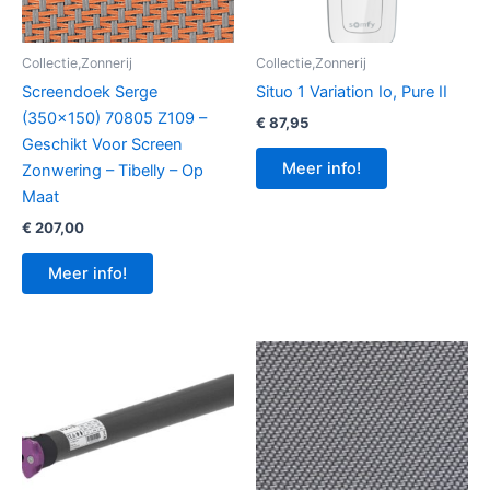
Collectie,Zonnerij
Collectie,Zonnerij
Screendoek Serge
Situo 1 Variation Io, Pure II
(350×150) 70805 Z109 –
€
87,95
Geschikt Voor Screen
Meer info!
Zonwering – Tibelly – Op
Maat
€
207,00
Meer info!