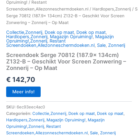
Opruiming!
/
Restant
Screendoeken,Allezonneschermdoeken.nl
/
Hardlopers,Zonnerij
/
S
Serge 70812 (187.9x 134cm) Z132-B – Geschikt Voor Screen
Zonwering – Zonnerij – Op Maat
Collectie,Zonnerij
,
Doek op maat
,
Doek op maat
,
Hardlopers,Zonnerij
,
Magazijn Opruiming!
,
Magazijn
Opruiming!,Zonnerij
,
Restant
Screendoeken,Allezonneschermdoeken.nl
,
Sale
,
Zonnerij
Screendoek Serge 70812 (187.9x 134cm)
Z132-B – Geschikt Voor Screen Zonwering –
Zonnerij – Op Maat
€
142,70
Meer info!
SKU:
6ec93eec4ac0
Categorieën:
Collectie,Zonnerij
,
Doek op maat
,
Doek op maat
,
Hardlopers,Zonnerij
,
Magazijn Opruiming!
,
Magazijn
Opruiming!,Zonnerij
,
Restant
Screendoeken,Allezonneschermdoeken.nl
,
Sale
,
Zonnerij