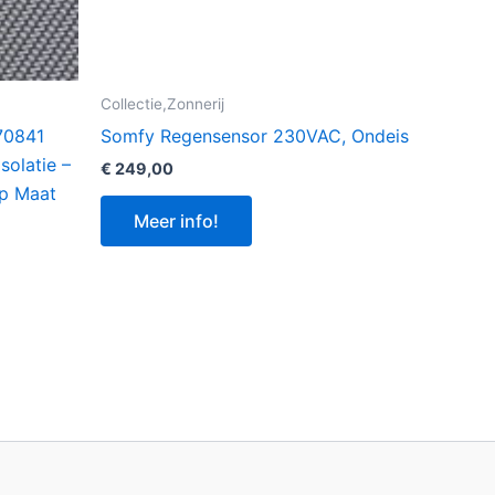
Collectie,Zonnerij
70841
Somfy Regensensor 230VAC, Ondeis
solatie –
€
249,00
Op Maat
Meer info!