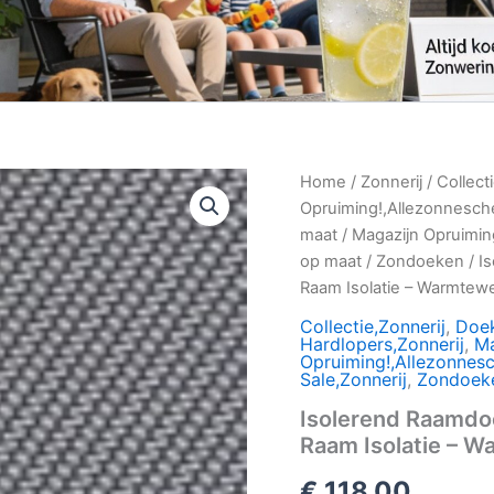
Home
/
Zonnerij
/
Collect
Opruiming!,Allezonnesc
maat
/
Magazijn Opruimin
op maat
/
Zondoeken
/ I
Raam Isolatie – Warmtewe
Collectie,Zonnerij
,
Doe
Hardlopers,Zonnerij
,
Ma
Opruiming!,Allezonnes
Sale,Zonnerij
,
Zondoek
Isolerend Raamdo
Raam Isolatie – W
€
118,00