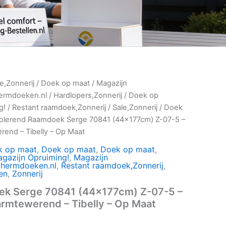
ie,Zonnerij
/
Doek op maat
/
Magazijn
hermdoeken.nl
/
Hardlopers,Zonnerij
/
Doek op
g!
/
Restant raamdoek,Zonnerij
/
Sale,Zonnerij
/
Doek
solerend Raamdoek Serge 70841 (44x177cm) Z-07-5 –
rend – Tibelly – Op Maat
k op maat
,
Doek op maat
,
Doek op maat
,
gazijn Opruiming!
,
Magazijn
chermdoeken.nl
,
Restant raamdoek,Zonnerij
,
en
,
Zonnerij
ek Serge 70841 (44x177cm) Z-07-5 –
armtewerend – Tibelly – Op Maat