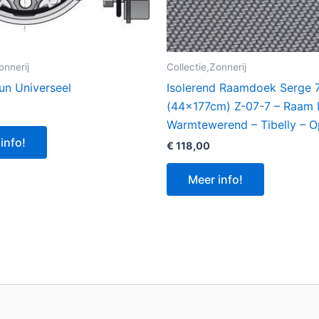
onnerij
Collectie,Zonnerij
un Universeel
Isolerend Raamdoek Serge 
(44x177cm) Z-07-7 – Raam I
Warmtewerend – Tibelly – 
info!
€
118,00
Meer info!