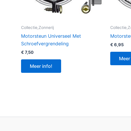
Collectie,Zonnerij
Collectie,Z
Motorsteun Universeel Met
Motorste
Schroefvergrendeling
€
6,95
€
7,50
Meer 
Meer info!