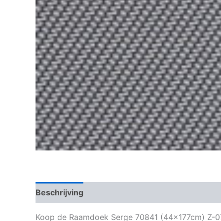
Beschrijving
Aanvullende informatie
Koop de Raamdoek Serge 70841 (44x177cm) Z-07-5 b