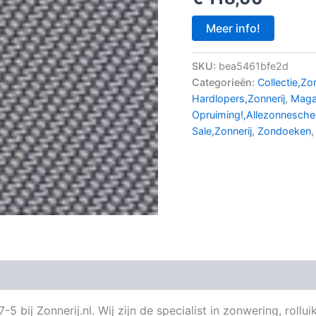
Meer info!
SKU:
bea5461bfe2d
Categorieën:
Collectie,Zon
Hardlopers,Zonnerij
,
Maga
Opruiming!,Allezonnesch
Sale,Zonnerij
,
Zondoeken
ij Zonnerij.nl. Wij zijn de specialist in zonwering, roll