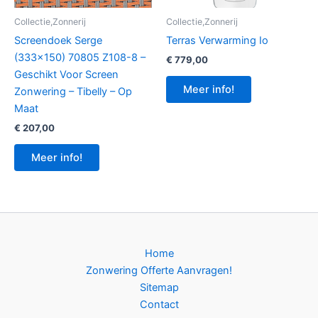
Collectie,Zonnerij
Collectie,Zonnerij
Screendoek Serge
Terras Verwarming Io
(333×150) 70805 Z108-8 –
€
779,00
Geschikt Voor Screen
Meer info!
Zonwering – Tibelly – Op
Maat
€
207,00
Meer info!
Home
Zonwering Offerte Aanvragen!
Sitemap
Contact