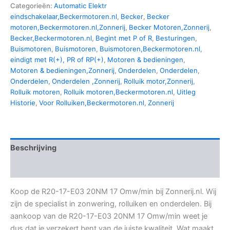
Categorieën:
Automatic Elektr
eindschakelaar,Beckermotoren.nl
,
Becker
,
Becker
motoren,Beckermotoren.nl,Zonnerij
,
Becker Motoren,Zonnerij
,
Becker,Beckermotoren.nl
,
Begint met P of R
,
Besturingen
,
Buismotoren
,
Buismotoren
,
Buismotoren,Beckermotoren.nl
,
eindigt met R(+), PR of RP(+)
,
Motoren & bedieningen
,
Motoren & bedieningen,Zonnerij
,
Onderdelen
,
Onderdelen
,
Onderdelen
,
Onderdelen ,Zonnerij
,
Rolluik motor,Zonnerij
,
Rolluik motoren
,
Rolluik motoren,Beckermotoren.nl
,
Uitleg
Historie
,
Voor Rolluiken,Beckermotoren.nl
,
Zonnerij
Beschrijving
Aanvullende informatie
Koop de R20-17-E03 20NM 17 Omw/min bij Zonnerij.nl. Wij
zijn de specialist in zonwering, rolluiken en onderdelen. Bij
aankoop van de R20-17-E03 20NM 17 Omw/min weet je
dus dat je verzekert bent van de juiste kwaliteit. Wat maakt