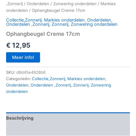
,Zonnerij
/
Onderdelen
/
Zonwering onderdelen
/
Markies
onderdelen
/ Ophangbeugel Creme 17cm
Collectie,Zonnerij
,
Markies onderdelen
,
Onderdelen
,
Onderdelen ,Zonnerij
,
Zonnerij
,
Zonwering onderdelen
Ophangbeugel Creme 17cm
€
12,95
Meer info!
SKU:
d8d45e4928b6
Categorieën:
Collectie,Zonnerij
,
Markies onderdelen
,
Onderdelen
,
Onderdelen ,Zonnerij
,
Zonnerij
,
Zonwering
onderdelen
Beschrijving
Aanvullende informatie