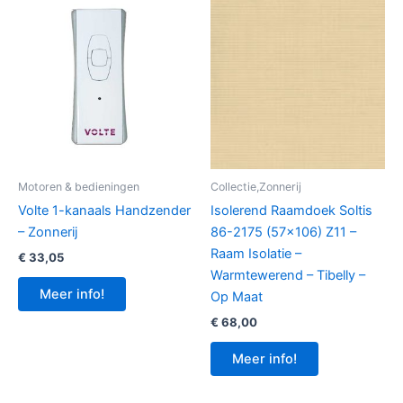
Motoren & bedieningen
Collectie,Zonnerij
Volte 1-kanaals Handzender
Isolerend Raamdoek Soltis
– Zonnerij
86-2175 (57×106) Z11 –
Raam Isolatie –
€
33,05
Warmtewerend – Tibelly –
Meer info!
Op Maat
€
68,00
Meer info!