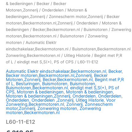
& bedieningen
/
Becker
/
Becker
Motoren,Zonnerij
/
Onderdelen
/
Motoren &
bedieningen,Zonnerij
/
Zonnescherm motor,Zonnerij
/
Becker
motoren,Beckermotoren.nl,Zonnerij
/
Onderdelen
/
Motoren &
bedieningen
/
Becker,Beckermotoren.nl
/
Buismotoren
/
Zonwering
motoren,Beckermotoren.nl
/
Buismotoren
/
Zonwering
motoren
/
Automatic Elektr
eindschakelaar,Beckermotoren.nl
/
Buismotoren,Beckermotoren.nl
Zonwering,Beckermotoren.nl
/
Uitleg Historie
/
Begint met P,R
of L
/
eindigt met S,S(+), PS of CPS
/ L60-11-E12
Automatic Elektr eindschakelaar,Beckermotoren.nl
,
Becker
,
Becker motoren,Beckermotoren.nl,Zonnerij
,
Becker
Motoren,Zonnerij
,
Becker,Beckermotoren.nl
,
Begint met P,R
of L
,
Besturingen
,
Buismotoren
,
Buismotoren
,
Buismotoren,Beckermotoren.nl
,
eindigt met S,S(+), PS of
CPS
,
Motoren & bedieningen
,
Motoren & bedieningen
,
Motoren & bedieningen,Zonnerij
,
Onderdelen
,
Onderdelen
,
Onderdelen
,
Onderdelen ,Zonnerij
,
Uitleg Historie
,
Voor
Zonwering,Beckermotoren.nl
,
Zonnerij
,
Zonnescherm
motor,Zonnerij
,
Zonwering motoren
,
Zonwering
motoren,Beckermotoren.nl
L60-11-E12