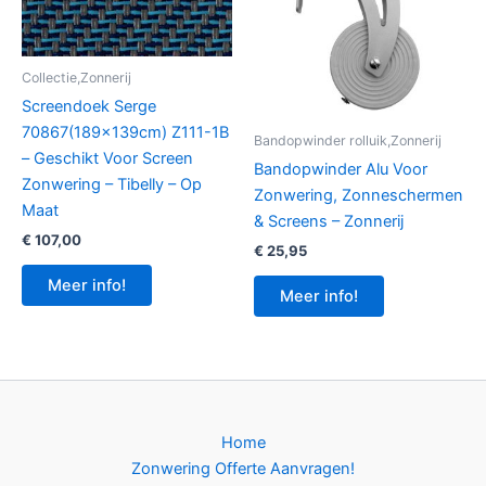
Collectie,Zonnerij
Screendoek Serge
70867(189x139cm) Z111-1B
Bandopwinder rolluik,Zonnerij
– Geschikt Voor Screen
Bandopwinder Alu Voor
Zonwering – Tibelly – Op
Zonwering, Zonneschermen
Maat
& Screens – Zonnerij
€
107,00
€
25,95
Meer info!
Meer info!
Home
Zonwering Offerte Aanvragen!