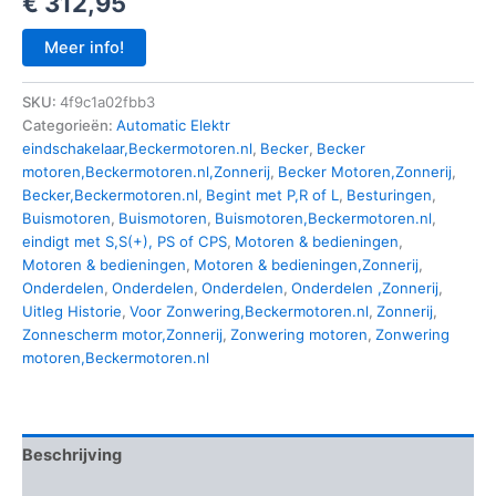
€
312,95
Meer info!
SKU:
4f9c1a02fbb3
Categorieën:
Automatic Elektr
eindschakelaar,Beckermotoren.nl
,
Becker
,
Becker
motoren,Beckermotoren.nl,Zonnerij
,
Becker Motoren,Zonnerij
,
Becker,Beckermotoren.nl
,
Begint met P,R of L
,
Besturingen
,
Buismotoren
,
Buismotoren
,
Buismotoren,Beckermotoren.nl
,
eindigt met S,S(+), PS of CPS
,
Motoren & bedieningen
,
Motoren & bedieningen
,
Motoren & bedieningen,Zonnerij
,
Onderdelen
,
Onderdelen
,
Onderdelen
,
Onderdelen ,Zonnerij
,
Uitleg Historie
,
Voor Zonwering,Beckermotoren.nl
,
Zonnerij
,
Zonnescherm motor,Zonnerij
,
Zonwering motoren
,
Zonwering
motoren,Beckermotoren.nl
Beschrijving