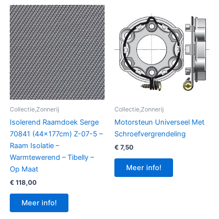
Collectie,Zonnerij
Collectie,Zonnerij
Isolerend Raamdoek Serge
Motorsteun Universeel Met
70841 (44x177cm) Z-07-5 –
Schroefvergrendeling
Raam Isolatie –
€
7,50
Warmtewerend – Tibelly –
Meer info!
Op Maat
€
118,00
Meer info!