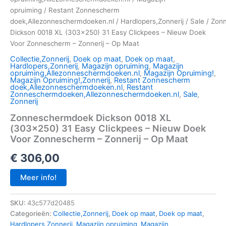
opruiming
/
Restant Zonnescherm
doek,Allezonneschermdoeken.nl
/
Hardlopers,Zonnerij
/
Sale
/ Zon
Dickson 0018 XL (303×250) 31 Easy Clickpees – Nieuw Doek
Voor Zonnescherm – Zonnerij – Op Maat
Collectie,Zonnerij
,
Doek op maat
,
Doek op maat
,
Hardlopers,Zonnerij
,
Magazijn opruiming
,
Magazijn
opruiming,Allezonneschermdoeken.nl
,
Magazijn Opruiming!
,
Magazijn Opruiming!,Zonnerij
,
Restant Zonnescherm
doek,Allezonneschermdoeken.nl
,
Restant
Zonneschermdoeken,Allezonneschermdoeken.nl
,
Sale
,
Zonnerij
Zonneschermdoek Dickson 0018 XL
(303×250) 31 Easy Clickpees – Nieuw Doek
Voor Zonnescherm – Zonnerij – Op Maat
€
306,00
Meer info!
SKU:
43c577d20485
Categorieën:
Collectie,Zonnerij
,
Doek op maat
,
Doek op maat
,
Hardlopers,Zonnerij
,
Magazijn opruiming
,
Magazijn