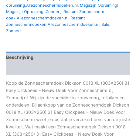
opruiming,Allezonneschermdoeken.nl
,
Magazijn Opruiming!
,
Magazijn Opruiming!,Zonnerij
,
Restant Zonnescherm
doek,Allezonneschermdoeken.nl
,
Restant
Zonneschermdoeken,Allezonneschermdoeken.nl
,
Sale
,
Zonnerij
Beschrijving
Aanvullende informatie
Koop de Zonneschermdoek Dickson 0018 XL (303×250) 31
Easy Clickpees – Nieuw Doek Voor Zonnescherm bij
Zonnerij.nl. Wij zijn de specialist in zonwering, rolluiken en
onderdelen. Bij aankoop van de Zonneschermdoek Dickson
0018 XL (303×250) 31 Easy Clickpees – Nieuw Doek Voor
Zonnescherm weet je dus dat je verzekert bent van de juiste
kwaliteit. Wat maakt een Zonneschermdoek Dickson 0018
XL (303×250) 31 Easy Clickpees – Nieuw Doek Voor