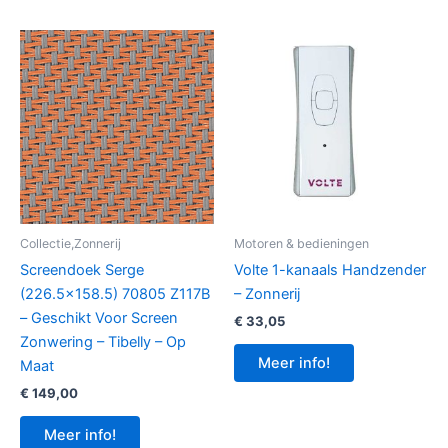
Collectie,Zonnerij
Motoren & bedieningen
Screendoek Serge
Volte 1-kanaals Handzender
(226.5×158.5) 70805 Z117B
– Zonnerij
– Geschikt Voor Screen
€
33,05
Zonwering – Tibelly – Op
Meer info!
Maat
€
149,00
Meer info!