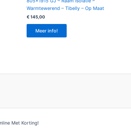
805×1915 GJ – Raam Isolatie –
Warmtewerend – Tibelly – Op Maat
€
145,00
Meer info!
line Met Korting!