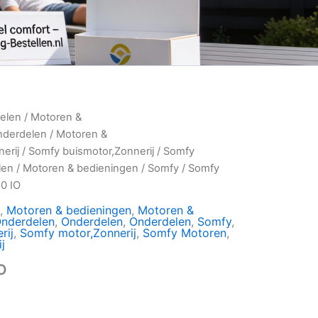
elen
/
Motoren &
nderdelen
/
Motoren &
erij
/
Somfy buismotor,Zonnerij
/
Somfy
len
/
Motoren & bedieningen
/
Somfy
/
Somfy
0 IO
,
Motoren & bedieningen
,
Motoren &
nderdelen
,
Onderdelen
,
Onderdelen
,
Somfy
,
rij
,
Somfy motor,Zonnerij
,
Somfy Motoren
,
j
O