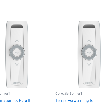
onnerij
Collectie,Zonnerij
riation Io, Pure II
Terras Verwarming Io