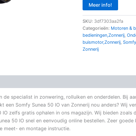
Meer info!
SKU:
3df7303aa2fa
Categorieën:
Motoren & b
bedieningen,Zonnerij
,
Ond
buismotor,Zonnerij
,
Somfy
Zonnerij
jn de specialist in zonwering, rolluiken en onderdelen. Bi
aakt een Somfy Sunea 50 IO van Zonnerij nou anders? Wij ver
 IO zelfs gratis ophalen in ons magazijn. Wij bieden zoal
nea 50 IO snel en eenvoudig online bestellen. Zeer goede k
e meet- en montage instructie.