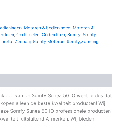
edieningen
,
Motoren & bedieningen
,
Motoren &
erdelen
,
Onderdelen
,
Onderdelen
,
Somfy
,
Somfy
 motor,Zonnerij
,
Somfy Motoren
,
Somfy,Zonnerij
,
j aankoop van de Somfy Sunea 50 IO weet je dus dat
kopen alleen de beste kwaliteit producten! Wij
s deze Somfy Sunea 50 IO professionele producten
waliteit, uitsluitend A-merken. Wij bieden