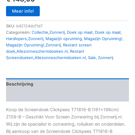
Meer info!
SKU:
b42124dcf1d7
Categorieën:
Collectie,Zonnerij
,
Doek op maat
,
Doek op maat
,
Hardlopers,Zonnerij
,
Magazijn opruiming
,
Magazijn Opruiming!
,
Magazijn Opruiming!,Zonnerij
,
Restant screen
doek,Allezonneschermdoeken.nl
,
Restant
Screendoeken,Allezonneschermdoeken.nl
,
Sale
,
Zonnerij
Beschrijving
Aanvullende informatie
Koop de Screendoek Clickpees T71816-B (161x198cm)
Z159-B – Geschikt Voor Screen Zonwering bij Zonnerij.nl.
Wij zijn de specialist in zonwering, rolluiken en onderdelen.
Bij aankoop van de Screendoek Clickpees T71816-B