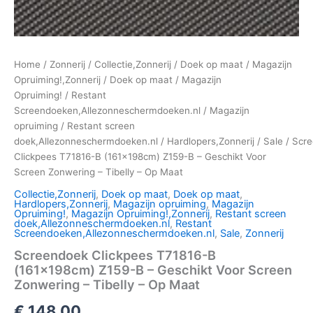
Home
/
Zonnerij
/
Collectie,Zonnerij
/
Doek op maat
/
Magazijn
Opruiming!,Zonnerij
/
Doek op maat
/
Magazijn
Opruiming!
/
Restant
Screendoeken,Allezonneschermdoeken.nl
/
Magazijn
opruiming
/
Restant screen
doek,Allezonneschermdoeken.nl
/
Hardlopers,Zonnerij
/
Sale
/ Scr
Clickpees T71816-B (161x198cm) Z159-B – Geschikt Voor
Screen Zonwering – Tibelly – Op Maat
Collectie,Zonnerij
,
Doek op maat
,
Doek op maat
,
Hardlopers,Zonnerij
,
Magazijn opruiming
,
Magazijn
Opruiming!
,
Magazijn Opruiming!,Zonnerij
,
Restant screen
doek,Allezonneschermdoeken.nl
,
Restant
Screendoeken,Allezonneschermdoeken.nl
,
Sale
,
Zonnerij
Screendoek Clickpees T71816-B
(161x198cm) Z159-B – Geschikt Voor Screen
Zonwering – Tibelly – Op Maat
€
148,00