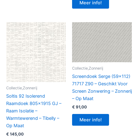
Meer info!
Collectie,Zonnerij
Screendoek Serge (59×112)
71717 Z90 – Geschikt Voor
Collectie,Zonnerij
Screen Zonwering – Zonnerij
Soltis 92 Isolerend
– Op Maat
Raamdoek 805×1915 GJ –
€
91,00
Raam Isolatie –
Warmtewerend – Tibelly –
Meer info!
Op Maat
€
145,00