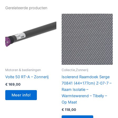
Gerelateerde producten
Motoren & bedieningen
Collectie,Zonnerij
Volte 50 RT-A – Zonnerij
Isolerend Raamdoek Serge
70841 (44x177cm) Z-07-7 –
€
169,00
Raam Isolatie –
Meer info!
Warmtewerend – Tibelly –
Op Maat
€
118,00