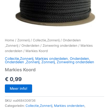
Home
/
Zonnerij
/
Collectie,Zonnerij
/
Onderdelen
,Zonnerij
/
Onderdelen
/
Zonwering onderdelen
/
Markies
onderdelen
/ Markies Koord
Collectie,Zonnerij
,
Markies onderdelen
,
Onderdelen
,
Onderdelen ,Zonnerij
,
Zonnerij
,
Zonwering onderdelen
Markies Koord
€
0,99
Meer info!
SKU:
ea9684306f36
Categorieën:
Collectie,Zonnerij
,
Markies onderdelen
,