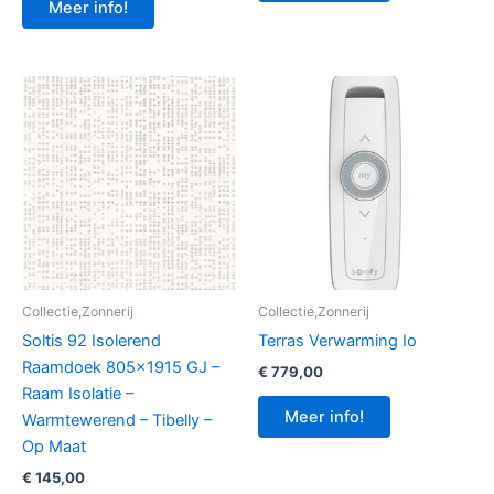
Meer info!
Collectie,Zonnerij
Collectie,Zonnerij
Soltis 92 Isolerend
Terras Verwarming Io
Raamdoek 805×1915 GJ –
€
779,00
Raam Isolatie –
Meer info!
Warmtewerend – Tibelly –
Op Maat
€
145,00