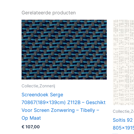
Gerelateerde producten
Collectie,Zonnerij
Screendoek Serge
70867(189x139cm) Z112B – Geschikt
Voor Screen Zonwering – Tibelly –
Collectie,Z
Op Maat
Soltis 9
€
107,00
805×1915