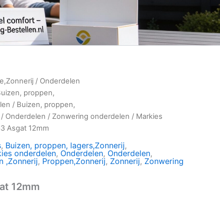
ie,Zonnerij
/
Onderdelen
uizen, proppen,
len
/
Buizen, proppen,
/
Onderdelen
/
Zonwering onderdelen
/
Markies
63 Asgat 12mm
s
,
Buizen, proppen, lagers,Zonnerij
,
ies onderdelen
,
Onderdelen
,
Onderdelen
,
 ,Zonnerij
,
Proppen,Zonnerij
,
Zonnerij
,
Zonwering
gat 12mm