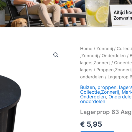
Home
/
Zonnerij
/
Collect
,Zonnerij
/
Onderdelen
/
B
lagers,Zonnerij
/
Onderde
lagers
/
Proppen,Zonnerij
onderdelen
/ Lagerprop 
Buizen, proppen, lager
Collectie,Zonnerij
,
Mark
Onderdelen
,
Onderdelen
onderdelen
Lagerprop 63 As
€
5,95