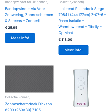
Bandopwinder rolluik,Zonnerij
Collectie,Zonnerij
Bandopwinder Alu Voor
Isolerend Raamdoek Serge
Zonwering, Zonneschermen
70841 (44x177cm) Z-07-6 –
& Screens – Zonnerij
Raam Isolatie –
Warmtewerend – Tibelly –
€
25,95
Op Maat
Meer info!
€
118,00
Meer info!
Collectie,Zonnerij
Zonneschermdoek Dickson
8203 (263×80) Z105 –