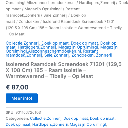
Opruiming!,Allezonneschermdoeken.nl
/
Hardlopers,Zonnerij
/
Doek
op maat
/
Magazijn Opruiming!
/
Restant
raamdoek,Zonnerij
/
Sale,Zonnerij
/
Doek op
maat
/
Zondoeken
/ Isolerend Raamdoek Screendoek 71201
(129,5 X 108 Cm) 185 – Raam Isolatie – Warmtewerend – Tibelly
– Op Maat
Collectie,Zonnerij
,
Doek op maat
,
Doek op maat
,
Doek op
maat
,
Hardlopers,Zonnerij
,
Magazijn Opruiming!
,
Magazijn
Opruiming!,Allezonneschermdoeken.nl
,
Restant
raamdoek,Zonnerij
,
Sale,Zonnerij
,
Zondoeken
,
Zonnerij
Isolerend Raamdoek Screendoek 71201 (129,5
X 108 Cm) 185 – Raam Isolatie –
Warmtewerend – Tibelly – Op Maat
€
87,00
Meer info!
SKU:
9011c672d103
Categorieën:
Collectie,Zonnerij
,
Doek op maat
,
Doek op maat
,
Doek op maat
,
Hardlopers,Zonnerij
,
Magazijn Opruiming!
,